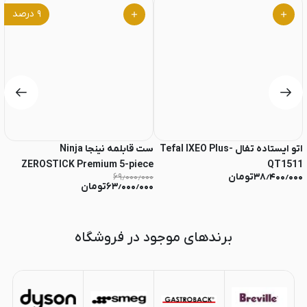
۹
درصد
اتو ایستاده تفال Tefal IXEO Plus-
ست قابلمه نینجا Ninja
t
ZEROSTICK Premium 5-piece
QT1511
۳۸٫۴۰۰٫۰۰۰
تومان
۶۹٫۰۰۰٫۰۰۰
۰۰
۶۳٫۰۰۰٫۰۰۰
تومان
۰
برندهای موجود در فروشگاه