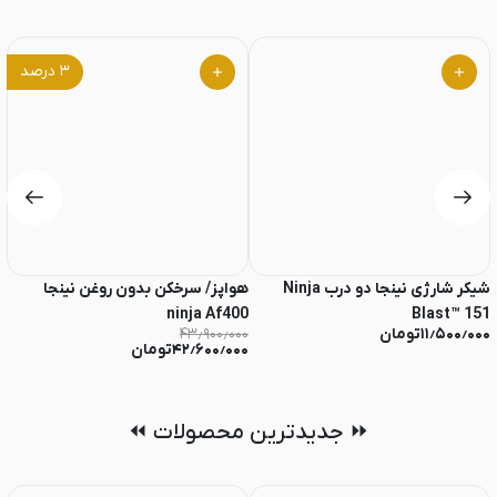
۳
درصد
شیکر شارژی نینجا دو درب Ninja
هواپز/ سرخکن بدون روغن نینجا
غذ
۰
ninja Af400
Blast™ 151
۱۱٫۵۰۰٫۰۰۰
تومان
۴۳٫۹۰۰٫۰۰۰
۴۲٫۶۰۰٫۰۰۰
تومان
⏩ جدیدترین محصولات ⏪